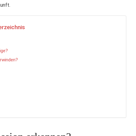
unft.
erzeichnis
ige?
erwinden?